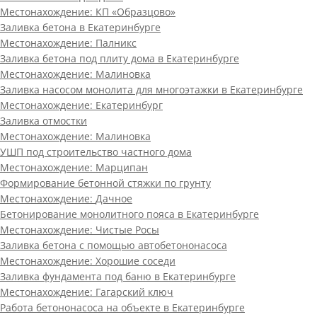
Местонахождение:
КП «Образцово»
Заливка бетона в Екатеринбурге
Местонахождение:
Палникс
Заливка бетона под плиту дома в Екатеринбурге
Местонахождение:
Малиновка
Заливка насосом монолита для многоэтажки в Екатеринбурге
Местонахождение:
Екатеринбург
Заливка отмостки
Местонахождение:
Малиновка
УШП под строительство частного дома
Местонахождение:
Марципан
Формирование бетонной стяжки по грунту
Местонахождение:
Дачное
Бетонирование монолитного пояса в Екатеринбурге
Местонахождение:
Чистые Росы
Заливка бетона с помощью автобетононасоса
Местонахождение:
Хорошие соседи
Заливка фундамента под баню в Екатеринбурге
Местонахождение:
Гагарский ключ
Работа бетононасоса на объекте в Екатеринбурге