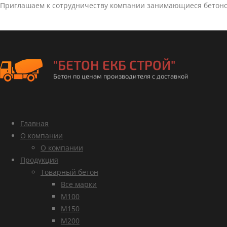
Приглашаем к сотрудничеству компании занимающиеся бетон
"БЕТОН ЕКБ СТРОЙ"
Бетон по ценам производителя с доставкой
Главная
О компании
О компании
Продукция
Товарный бетон
Все марки
М100
М150
М200