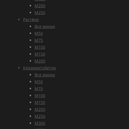
М200
М250
Раствор
Все марки
М50
М75
М100
М150
М200
Керамзитобетон
Все марки
М50
М75
М100
М150
М200
М250
М300